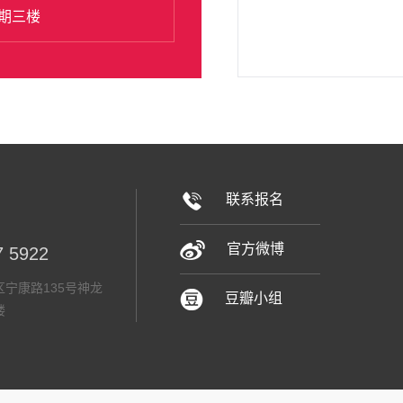
期三楼
联系报名
官方微博
7 5922
宁康路135号神龙
豆瓣小组
楼